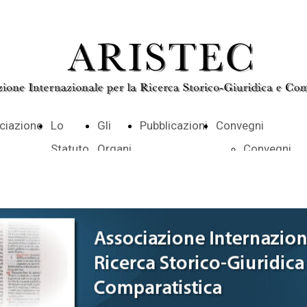
ciazione
Lo
Gli
Pubblicazioni
Convegni
Statuto
Organi
Convegni
Parigi 2025
Salzburg 2
ARISTEC 20
Incontro ott
2017
Convengo o