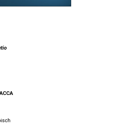
ovembre
ttobre
utio
0.02.12
iugno
o
le
VACCA
pisch