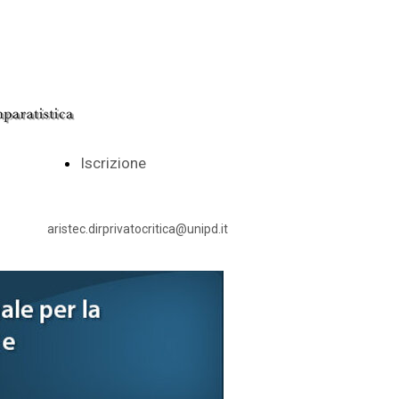
Iscrizione
aristec.dirprivatocritica@unipd.it
024
22
obre
ttobre