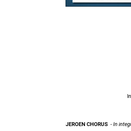
I
JEROEN CHORUS
-
In integ