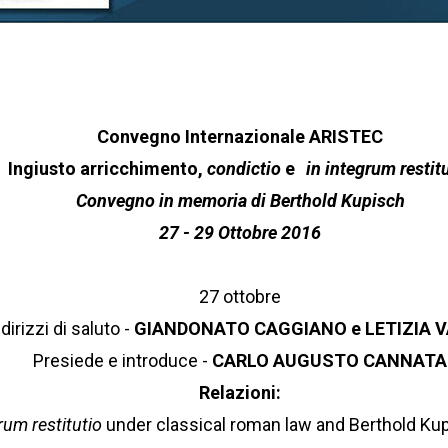
2016
Convegno n
2015
Convegno o
Convegno Internazionale ARISTEC
2014
Ingiusto arricchimento,
condictio
e
in integrum restit
seminario 2
Convegno in memoria di Berthold Kupisch
Convegno g
27 - 29 Ottobre 2016
2011
IX Convegn
27 ottobre
Internaziona
ndirizzi di saluto -
GIANDONATO CAGGIANO e LETIZIA 
Aristec
Presiede e introduce -
CARLO AUGUSTO CANNATA
Relazioni:
rum restitutio
under classical roman law and Berthold Ku