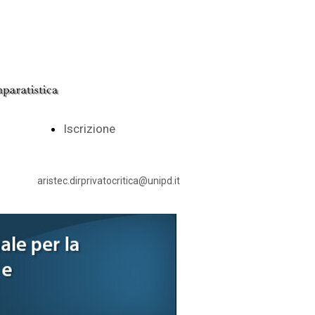
Iscrizione
aristec.dirprivatocritica@unipd.it
024
22
obre
ttobre