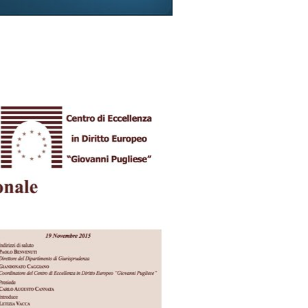
ovembre
ttobre
0.02.12
iugno
o
le