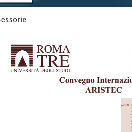
2016
Convegno n
2015
Convegno o
2014
seminario 2
Convegno g
2011
IX Convegn
Internaziona
Aristec