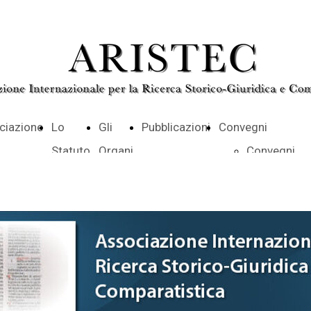
ciazione
Lo
Gli
Pubblicazioni
Convegni
Statuto
Organi
Convegni
Parigi 2025
Salzburg 2
ARISTEC 20
Incontro ott
2017
Convengo o