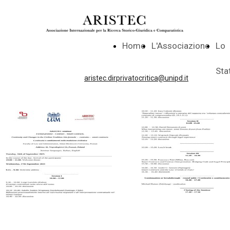
Home
L'Associazione
Lo
Sta
aristec.dirprivatocritica@unipd.it